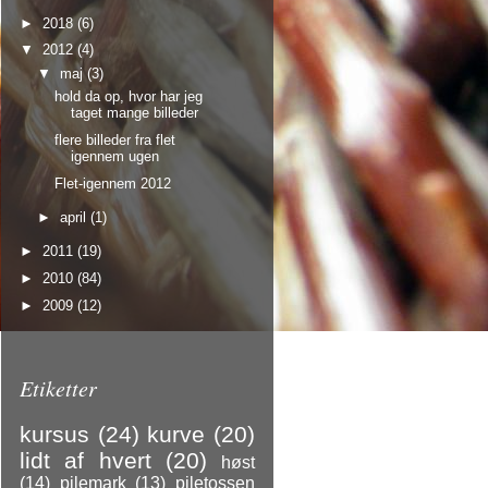
►
2018
(6)
▼
2012
(4)
▼
maj
(3)
hold da op, hvor har jeg
taget mange billeder
flere billeder fra flet
igennem ugen
Flet-igennem 2012
►
april
(1)
►
2011
(19)
►
2010
(84)
►
2009
(12)
Etiketter
kursus
(24)
kurve
(20)
lidt af hvert
(20)
høst
(14)
pilemark
(13)
piletossen