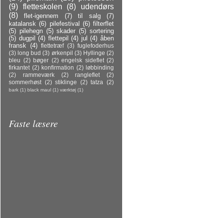
(9)
fletteskolen
(8)
udendørs
(8)
flet-igennem
(7)
til salg
(7)
katalansk
(6)
pilefestival
(6)
filterflet
(5)
pilehegn
(5)
skader
(5)
sortering
(5)
dugpil
(4)
flettepil
(4)
jul
(4)
åben
fransk
(4)
flettetræf
(3)
fuglefoderhus
(3)
long bud
(3)
ørkenpil
(3)
Hyllinge
(2)
bleu
(2)
bøger
(2)
engelsk sideflet
(2)
firkantet
(2)
konfirmation
(2)
løbbinding
(2)
rammeværk
(2)
rangleflet
(2)
sommerhøst
(2)
stiklinge
(2)
tatza
(2)
bark
(1)
black maul
(1)
værktøj
(1)
Faste læsere