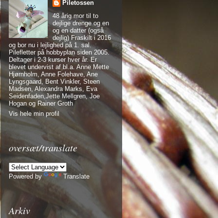
Piletossen
48 årig mor til to
dejlige drenge og en
og en datter (også
dejlig) Fraskilt i 2016
og bor nu i lejlighed på 1. sal.
Pilefletter på hobbyplan siden 2005.
Deltager i 2-3 kurser hver år. Er
blevet undervist af bl.a. Anne Mette
Hjørnholm, Anne Folehave, Ane
Lyngsgaard, Bent Vinkler, Steen
Madsen, Alexandra Marks, Eva
Seidenfaden,Jette Mellgren, Joe
Hogan og Rainer Groth
Vis hele min profil
oversæt/translate
Powered by
Translate
Arkiv