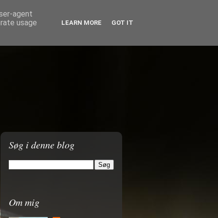
user-agent
erate usage
LEARN MORE
GOT IT
Søg i denne blog
Om mig