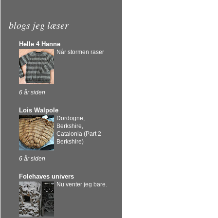
blogs jeg læser
Helle 4 Hanne
Når stormen raser
6 år siden
Lois Walpole
Dordogne,
Berkshire,
Catalonia (Part 2
Berkshire)
6 år siden
Folehaves univers
Nu venter jeg bare.