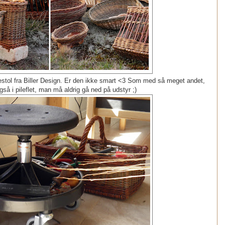
estol fra Biller Design. Er den ikke smart <3 Som med så meget andet,
så i pileflet, man må aldrig gå ned på udstyr ;)