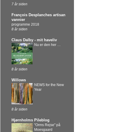
7 år siden
François Desplanches artisan
vannier
programme 2018
8 år siden
Claus Dalby - mit haveliv
Nu er den her …
8 år siden
Willows
NEWS for the New
Year
8 år siden
Hjørnholms Pileblog
"Orms Rejse" på
Moesgaard