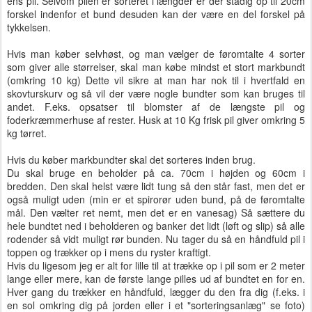
ens pil. Selvom pilen er sorteret i længder er der stadig op til 20cm
forskel indenfor et bund desuden kan der være en del forskel på
tykkelsen.
Hvis man køber selvhøst, og man vælger de føromtalte 4 sorter
som giver alle størrelser, skal man købe mindst et stort markbundt
(omkring 10 kg) Dette vil sikre at man har nok til i hvertfald en
skovturskurv og så vil der være nogle bundter som kan bruges til
andet. F.eks. opsatser til blomster af de længste pil og
foderkræmmerhuse af rester. Husk at 10 Kg frisk pil giver omkring 5
kg tørret.
Hvis du køber markbundter skal det sorteres inden brug.
Du skal bruge en beholder på ca. 70cm i højden og 60cm i
bredden. Den skal helst være lidt tung så den står fast, men det er
også muligt uden (min er et spirorør uden bund, på de føromtalte
mål. Den vælter ret nemt, men det er en vanesag) Så sættere du
hele bundtet ned i beholderen og banker det lidt (løft og slip) så alle
rodender så vidt muligt rør bunden. Nu tager du så en håndfuld pil i
toppen og trækker op i mens du ryster kraftigt.
Hvis du ligesom jeg er alt for lille til at trække op i pil som er 2 meter
lange eller mere, kan de første lange pilles ud af bundtet en for en.
Hver gang du trækker en håndfuld, lægger du den fra dig (f.eks. i
en sol omkring dig på jorden eller i et "sorteringsanlæg" se foto)