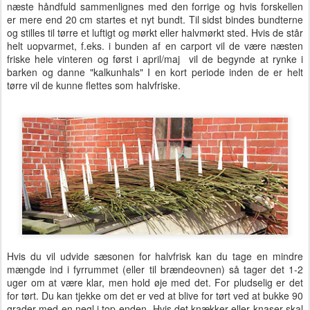
næste håndfuld sammenlignes med den forrige og hvis forskellen
er mere end 20 cm startes et nyt bundt. Til sidst bindes bundterne
og stilles til tørre et luftigt og mørkt eller halvmørkt sted. Hvis de står
helt uopvarmet, f.eks. i bunden af en carport vil de være næsten
friske hele vinteren og først i april/maj vil de begynde at rynke i
barken og danne "kalkunhals" I en kort periode inden de er helt
tørre vil de kunne flettes som halvfriske.
Hvis du vil udvide sæsonen for halvfrisk kan du tage en mindre
mængde ind i fyrrummet (eller til brændeovnen) så tager det 1-2
uger om at være klar, men hold øje med det. For pludselig er det
for tørt. Du kan tjekke om det er ved at blive for tørt ved at bukke 90
grader med en negl i top-enden. Hvis det knækker eller knaser skal