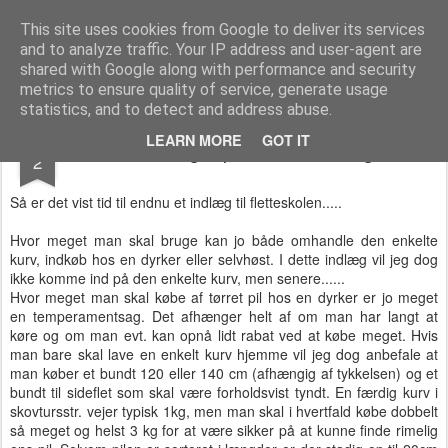
Piletossen
følg med i mit pileliv.
This site uses cookies from Google to deliver its services
and to analyze traffic. Your IP address and user-agent are
shared with Google along with performance and security
metrics to ensure quality of service, generate usage
statistics, and to detect and address abuse.
OCT
LEARN MORE
GOT IT
Hvor meget pil skal man bruge
2
Så er det vist tid til endnu et indlæg til fletteskolen.....
Hvor meget man skal bruge kan jo både omhandle den enkelte
kurv, indkøb hos en dyrker eller selvhøst. I dette indlæg vil jeg dog
ikke komme ind på den enkelte kurv, men senere......
Hvor meget man skal købe af tørret pil hos en dyrker er jo meget
en temperamentsag. Det afhænger helt af om man har langt at
køre og om man evt. kan opnå lidt rabat ved at købe meget. Hvis
man bare skal lave en enkelt kurv hjemme vil jeg dog anbefale at
man køber et bundt 120 eller 140 cm (afhængig af tykkelsen) og et
bundt til sideflet som skal være forholdsvist tyndt. En færdig kurv i
skovtursstr. vejer typisk 1kg, men man skal i hvertfald købe dobbelt
så meget og helst 3 kg for at være sikker på at kunne finde rimelig